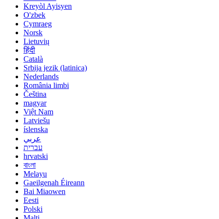
Kreyòl Ayisyen
O'zbek
Cymraeg
Norsk
Lietuvių
हिंदी
Català
Srbija jezik (latinica)
Nederlands
România limbi
Čeština
magyar
Việt Nam
Latviešu
íslenska
عربي
עברית
hrvatski
বাংলা
Melayu
Gaeilgenah Éireann
Bai Miaowen
Eesti
Polski
Malti