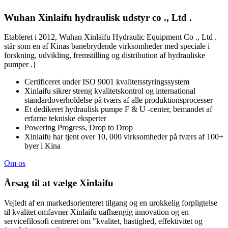
Wuhan Xinlaifu hydraulisk udstyr co ., Ltd .
Etableret i 2012, Wuhan Xinlaifu Hydraulic Equipment Co ., Ltd .
står som en af Kinas banebrydende virksomheder med speciale i
forskning, udvikling, fremstilling og distribution af hydrauliske
pumper .}
Certificeret under ISO 9001 kvalitetsstyringssystem
Xinlaifu sikrer streng kvalitetskontrol og international
standardoverholdelse på tværs af alle produktionsprocesser
Et dedikeret hydraulisk pumpe F & U -center, bemandet af
erfarne tekniske eksperter
Powering Progress, Drop to Drop
Xinlaifu har tjent over 10, 000 virksomheder på tværs af 100+
byer i Kina
Om os
Årsag til at vælge Xinlaifu
Vejledt af en markedsorienteret tilgang og en urokkelig forpligtelse
til kvalitet omfavner Xinlaifu uafhængig innovation og en
servicefilosofi centreret om "kvalitet, hastighed, effektivitet og