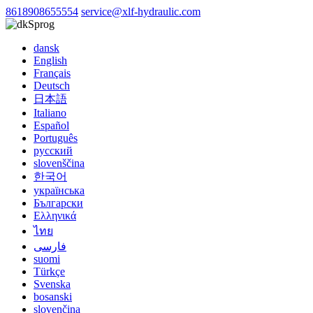
8618908655554
service@xlf-hydraulic.com
Sprog
dansk
English
Français
Deutsch
日本語
Italiano
Español
Português
русский
slovenščina
한국어
українська
Български
Ελληνικά
ไทย
فارسی
suomi
Türkçe
Svenska
bosanski
slovenčina